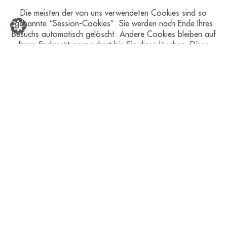
Die meisten der von uns verwendeten Cookies sind so
genannte “Session-Cookies”. Sie werden nach Ende Ihres
Besuchs automatisch gelöscht. Andere Cookies bleiben auf
Ihrem Endgerät gespeichert bis Sie diese löschen. Diese
Cookies ermöglichen es uns, Ihren Browser beim nächsten
Besuch wiederzuerkennen.
Sie können Ihren Browser so einstellen, dass Sie über das
Setzen von Cookies informiert werden und Cookies nur im
Einzelfall erlauben, die Annahme von Cookies für
bestimmte Fälle oder generell ausschließen sowie das
automatische Löschen der Cookies beim Schließen des
Browser aktivieren. Bei der Deaktivierung von Cookies
kann die Funktionalität dieser Website eingeschränkt sein.
Cookies, die zur Durchführung des elektronischen
Kommunikationsvorgangs oder zur Bereitstellung
bestimmter, von Ihnen erwünschter Funktionen (z.B.
Warenkorbfunktion) erforderlich sind, werden auf
Grundlage von Art. 6 Abs. 1 lit. f DSGVO gespeichert.
Der Websitebetreiber hat ein berechtigtes Interesse an der