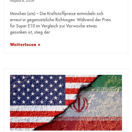
August 6, 2026
weiterhin erhebliches Potenzial
für Preissenkungen
München (ots) – Die Kraftstoffpreise entwickeln sich
erneut in gegensätzliche Richtungen. Während der Preis
für Super E10 im Vergleich zur Vorwoche etwas
gesunken ist, stieg der
Weiterlesen >