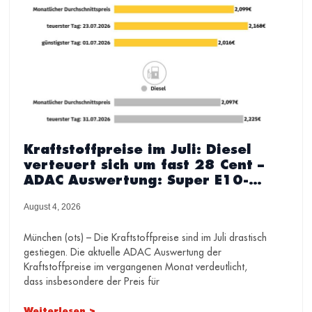
Kraftstoffpreise im Juli: Diesel
verteuert sich um fast 28 Cent –
ADAC Auswertung: Super E10-
Preis steigt innerhalb von drei
August 4, 2026
Wochen um mehr als 15 Cent
München (ots) – Die Kraftstoffpreise sind im Juli drastisch
gestiegen. Die aktuelle ADAC Auswertung der
Kraftstoffpreise im vergangenen Monat verdeutlicht,
dass insbesondere der Preis für
Weiterlesen >