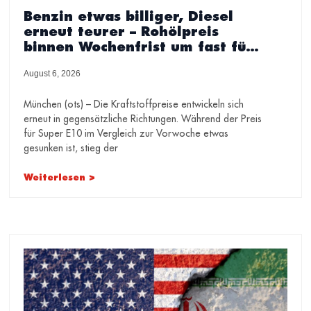
Benzin etwas billiger, Diesel
erneut teurer – Rohölpreis
binnen Wochenfrist um fast fünf
US-Dollar gesunken – ADAC sieht
August 6, 2026
weiterhin erhebliches Potenzial
für Preissenkungen
München (ots) – Die Kraftstoffpreise entwickeln sich
erneut in gegensätzliche Richtungen. Während der Preis
für Super E10 im Vergleich zur Vorwoche etwas
gesunken ist, stieg der
Weiterlesen >