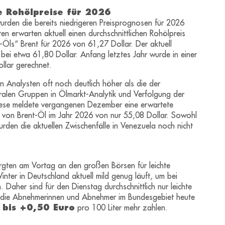
 Rohölpreise für 2026
urden die bereits niedrigeren Preisprognosen für 2026
n erwarten aktuell einen durchschnittlichen Rohölpreis
-Öls“ Brent für 2026 von 61,27 Dollar. Der aktuell
d bei etwa 61,80 Dollar. Anfang letztes Jahr wurde in einer
llar gerechnet.
n Analysten oft noch deutlich höher als die der
ralen Gruppen in Ölmarkt-Analytik und Verfolgung der
Diese meldete vergangenen Dezember eine erwartete
s von Brent-Öl im Jahr 2026 von nur 55,08 Dollar. Sowohl
urden die aktuellen Zwischenfälle in Venezuela noch nicht
orgten am Vortag an den großen Börsen für leichte
ter in Deutschland aktuell mild genug läuft, um bei
Daher sind für den Dienstag durchschnittlich nur leichte
e die Abnehmerinnen und Abnehmer im Bundesgebiet heute
 bis +0,50 Euro
pro 100 Liter mehr zahlen.