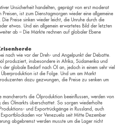
iver Unsicherheit handelten, geprägt von erst moderat
n Preisen, ist zum Dienstagmorgen wieder eine allgemeine
e Preise sinken wieder leicht, die Unruhe durch die
der etwas. Und ein allgemein erwartetes Bild der letzten
weiter ab – Die Märkte rechnen auf globaler Ebene
Krisenherde
bei nach wie vor der Dreh- und Angelpunkt der Debatte.
rdöl produziert, insbesondere in Afrika, Südamerika und
 der globale Bedarf nach Öl an, jedoch in einem sehr viel
e Überproduktion ist die Folge. Und um am Markt
produzenten dazu gezwungen, die Preise zu senken um
che mancherorts die Ölproduktion beeinflussen, werden von
g des Ölmarkts überschattet. So sorgen wiederholte
ür Produktions- und Exportrückgänge in Russland, auch
e Exportblockaden vor Venezuela seit Mitte Dezember
derung abgebremst werden musste um die Lager nicht