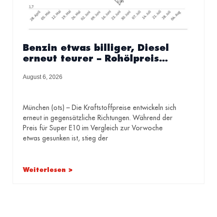
Benzin etwas billiger, Diesel
erneut teurer – Rohölpreis
binnen Wochenfrist um fast
August 6, 2026
fünf US-Dollar gesunken –
ADAC sieht weiterhin
erhebliches Potenzial für
München (ots) – Die Kraftstoffpreise entwickeln sich
Preissenkungen
erneut in gegensätzliche Richtungen. Während der
Preis für Super E10 im Vergleich zur Vorwoche
etwas gesunken ist, stieg der
Weiterlesen >