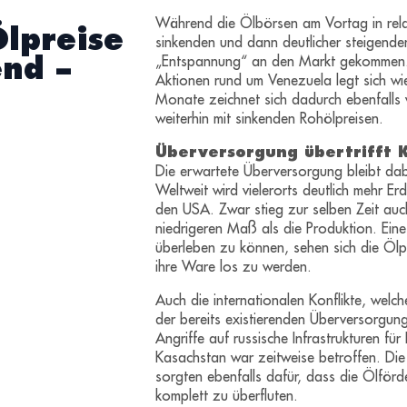
Während die Ölbörsen am Vortag in relat
lpreise
sinkenden und dann deutlicher steigende
nd –
„Entspannung“ an den Markt gekommen. Di
Aktionen rund um Venezuela legt sich wie
Monate zeichnet sich dadurch ebenfalls 
weiterhin mit sinkenden Rohölpreisen.
Überversorgung übertrifft 
Die erwartete Überversorgung bleibt da
Weltweit wird vielerorts deutlich mehr E
den USA. Zwar stieg zur selben Zeit auch
niedrigeren Maß als die Produktion. Ein
überleben zu können, sehen sich die Öl
ihre Ware los zu werden.
Auch die internationalen Konflikte, wel
der bereits existierenden Überversorgun
Angriffe auf russische Infrastrukturen f
Kasachstan war zeitweise betroffen. Di
sorgten ebenfalls dafür, dass die Ölför
komplett zu überfluten.