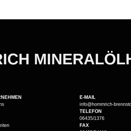
ICH MINERALÖLH
RNEHMEN
E-MAIL
ns
info@hommrich-brennsto
TELEFON
06435/1376
eiten
FAX