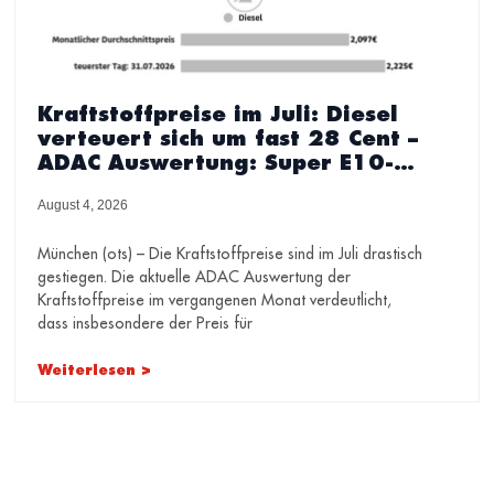
Kraftstoffpreise im Juli: Diesel
verteuert sich um fast 28 Cent –
ADAC Auswertung: Super E10-
Preis steigt innerhalb von drei
August 4, 2026
Wochen um mehr als 15 Cent
München (ots) – Die Kraftstoffpreise sind im Juli drastisch
gestiegen. Die aktuelle ADAC Auswertung der
Kraftstoffpreise im vergangenen Monat verdeutlicht,
dass insbesondere der Preis für
Weiterlesen >