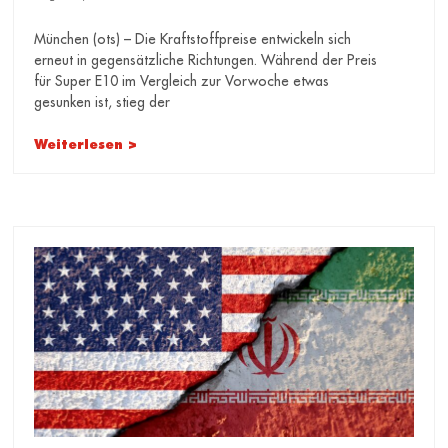
weiterhin erhebliches Potenzial
für Preissenkungen
München (ots) – Die Kraftstoffpreise entwickeln sich
erneut in gegensätzliche Richtungen. Während der Preis
für Super E10 im Vergleich zur Vorwoche etwas
gesunken ist, stieg der
Weiterlesen >