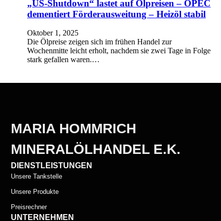
„US-Shutdown“ lastet auf Ölpreisen – OPEC
dementiert Förderausweitung – Heizöl stabil
Oktober 1, 2025
Die Ölpreise zeigen sich im frühen Handel zur
Wochenmitte leicht erholt, nachdem sie zwei Tage in Folge
stark gefallen waren.…
MARIA HOMMRICH
MINERALÖLHANDEL E.K.
DIENSTLEISTUNGEN
Unsere Tankstelle
Unsere Produkte
Preisrechner
UNTERNEHMEN